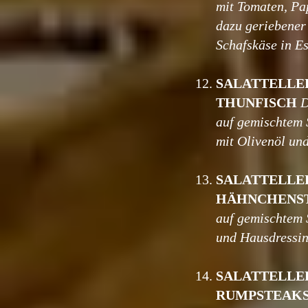
mit Tomaten, Pa
dazu geriebener
Schafskäse in E
12.
SALATTELLE
THUNFISCH
D
auf gemischtem 
mit Olivenöl un
13.
SALATTELLE
HÄHNCHENS
auf gemischtem 
und Hausdressi
14.
SALATTELLE
RUMPSTEAK