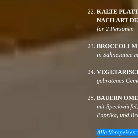
22.
KALTE PLAT
NACH ART D
für 2 Personen
23.
BROCCOLI M
in Sahnesauce m
24.
VEGETARISC
gebratenes Gemü
25.
BAUERN OM
mit Speckwürfel
Paprika, und Bra
Alle Vorspeisen