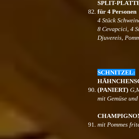
SPLIT-PLATT
82.
für 4 Personen
4 Stück Schweine
8 Cevapcici, 4 S
Djuvereis, Pomm
SCHNITZEL:
HÄHNCHENS
90.
(PANIERT)
G,
mit Gemüse und 
CHAMPIGNO
91.
mit Pommes frit