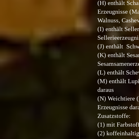
(H) enthält Sch
Erzeugnisse (Ma
Walnuss, Cashew
(I) enthält Selle
Sellerieerzeugni
(J) enthält Schw
(K) enthält Ses
Sesamsamenerze
(L) enthält Sche
(M) enthält Lup
daraus
(N) Weichtiere 
Erzeugnisse dar
Zusatzstoffe:
(1) mit Farbstof
(2) koffeinhalti