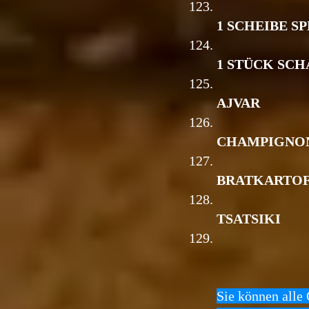
123.
1 SCHEIBE S
124.
1 STÜCK SC
125.
AJVAR
126.
CHAMPIGNO
127.
BRATKARTO
128.
TSATSIKI
129.
Sie können alle 