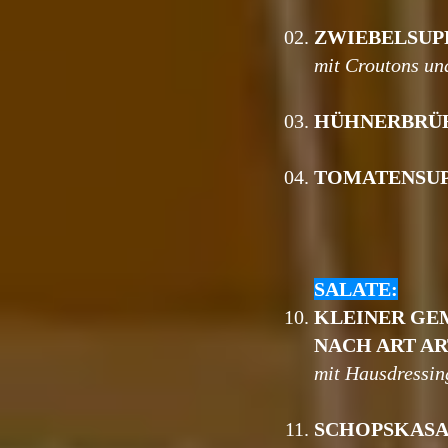
02.
ZWIEBELSUP
mit Croutons un
03.
HÜHNERBRÜ
04.
TOMATENSU
SALATE:
10.
KLEINER GE
NACH ART AR
mit Hausdressin
11.
SCHOPSKAS