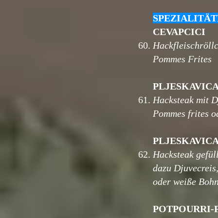
SPEZIALITÄT
CEVAPCICI
60.
Hackfleischröllc
Pommes Frites
PLJESKAVIC
61.
Hacksteak mit D
Pommes frites o
PLJESKAVICA
62.
Hacksteak gefüll
dazu Djuvecreis
oder weiße Boh
POTPOURRI-