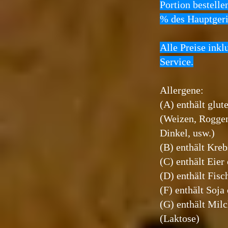
Portion bestelle
% des Hauptgeri
Alle Preise ink
Service.
Allergene:
(A) enthält glut
(Weizen, Roggen
Dinkel, usw.)
(B) enthält Kreb
(C) enthält Eier
(D) enthält Fisc
(F) enthält Soja
(G) enthält Mil
(Laktose)