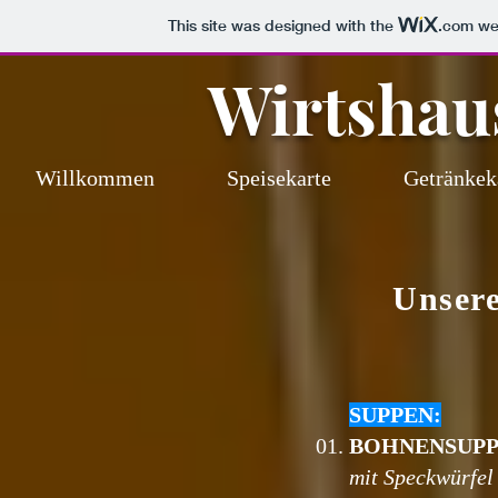
This site was designed with the
.com
web
Wirtshau
Willkommen
Speisekarte
Getränkek
Unsere
SUPPEN:
01.
BOHNENSUP
mit Speckwürfel