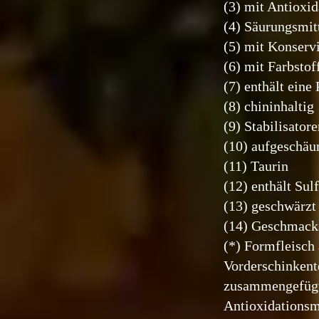
(3) mit Antioxid
(4) Säurungsmit
(5) mit Konserv
(6) mit Farbstof
(7) enthält eine
(8) chininhaltig
(9) Stabilisator
(10) aufgeschäu
(11) Taurin
(12) enthält Sulf
(13) geschwärzt
(14) Geschmacks
(*) Formfleisch
Vorderschinkent
zusammengefüg
Antioxidationsmi