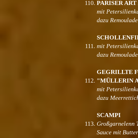
110.
PARISER ART
mit Petersilienk
dazu Remoulade
SCHOLLENFI
111.
mit Petersilienk
dazu Remoulade
GEGRILLTE 
112.
"MÜLLERIN 
mit Petersi
lienk
dazu Meerrettic
SCAMPI
113.
Großgarnelenn 
Sauce mit Butter