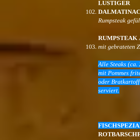
LUSTIGER
102.
DALMATINA
Rumpsteak gefül
RUMPSTEAK
103.
mit gebrateten 
Alle Steaks (ca
mit Pommes frit
oder Bratkartoff
serviert.
FISCHSPEZI
ROTBARSCH