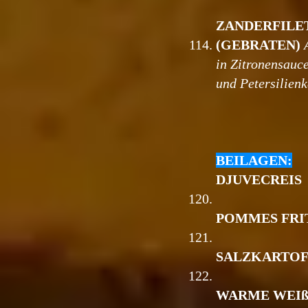
ZANDERFILE
114.
(GEBRATEN)
in Zitronensauc
und Petersilienk
BEILAGEN:
DJUVECREIS
120.
POMMES FRI
121.
SALZKARTOF
122.
WARME WEIß